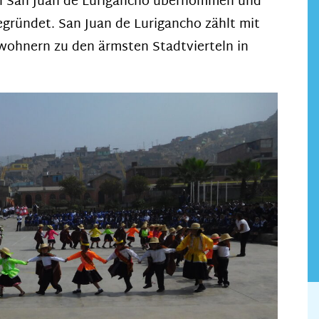
eil San Juan de Lurigancho übernommen und
gründet. San Juan de Lurigancho zählt mit
nwohnern zu den ärmsten Stadtvierteln in