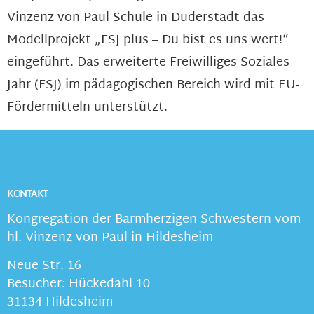
Vinzenz von Paul Schule in Duderstadt das
Modellprojekt „FSJ plus – Du bist es uns wert!“
eingeführt. Das erweiterte Freiwilliges Soziales
Jahr (FSJ) im pädagogischen Bereich wird mit EU-
Fördermitteln unterstützt.
KONTAKT
Kongregation der Barmherzigen Schwestern vom
hl. Vinzenz von Paul in Hildesheim
Neue Str. 16
Besucher: Hückedahl 10
31134 Hildesheim