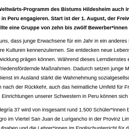
 Weltwärts-Programm des Bistums Hildesheim auch i
n Peru engagieren. Start ist der 1. August, der Freiwi
ollte eine Gruppe von zehn bis zwölf Bewerber*in
r uns, dass junge Erwachsene für ein Jahr in ein andere
e Kulturen kennenzulernen. Sie entdecken neue Leben
twicklung prägen können. Während dieses Lerndienstes 
riedensfördernde Maßnahmen. Dadurch setzen junge M
r Dienst im Ausland stärkt die Wahrnehmung sozialgesells
n nach der Rückkehr, auch das heimatliche Umfeld für Fr
ei Einrichtungen unserer Schwestern in Peru können sich 
legría 37 wird von insgesamt rund 1.500 Schüler*innen be
o im Viertel San Juan de Lurigancho in der Provinz Lima
fgaben und die Lehrer*innen im Englischunterricht für 