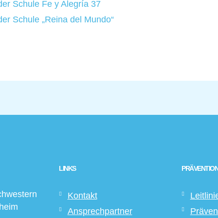
 der Schule Fe y Alegría 37
 der Schule „Reina del Mundo“
LINKS
PRÄVENTION
chwestern
Kontakt
Leitlini
sheim
Ansprechpartner
Präven