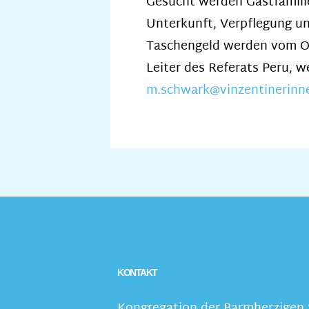
Gesucht werden Gastfamilie
Unterkunft, Verpflegung un
Taschengeld werden vom Or
Leiter des Referats Peru, w
m.schwark@vinzentinerinne
KONTAKT
Kongregation der Barmherzigen