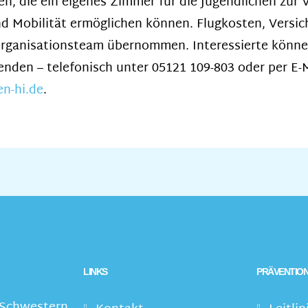
n, die ein eigenes Zimmer für die Jugendlichen zur 
d Mobilität ermöglichen können. Flugkosten, Versi
ganisationsteam übernommen. Interessierte könne
enden – telefonisch unter 05121 109-803 oder per E-
n-hi.de
.
LINKS
PRÄVENTION
 Schwestern