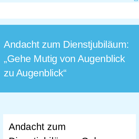
Andacht zum Dienstjubiläum:
„Gehe Mutig von Augenblick
zu Augenblick“
Andacht zum